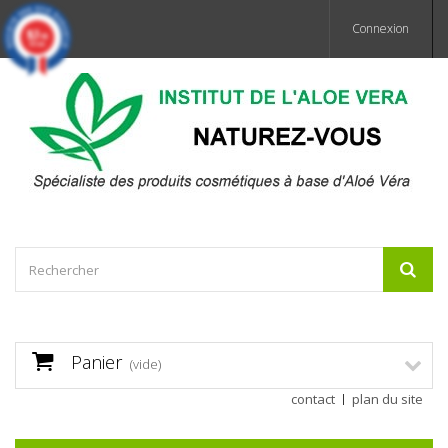
Connexion
9.7
/10
359 avis
Panier
(vide)
contact
plan du site