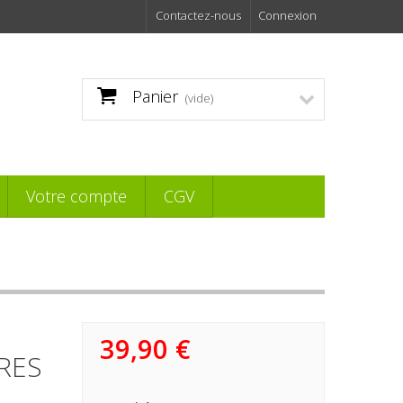
Contactez-nous
Connexion
Panier
(vide)
Votre compte
CGV
39,90 €
RES