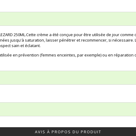
ARD 250ML.Cette crème a été conçue pour être utilisée de jour comme de
rnées jusqu'à saturation, laisser pénétrer et recommencer, si nécessaire. 
spect sain et éclatant.
e utilisée en prévention (femmes enceintes, par exemple) ou en réparati
AVIS À PROPOS DU PRODUIT