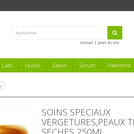
contact
plan du site
Laits
Huiles
Savon
Serum
Paiement
.
SOINS SPECIAUX
VERGETURES,PEAUX T
SECHES 250ML.