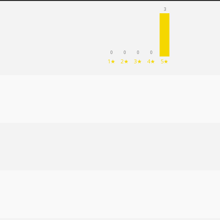
3
0
0
0
0
1★
2★
3★
4★
5★