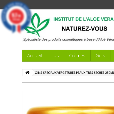
9.7
/10
359 avis
Accueil
Jus
Crèmes
Gels
SOINS SPECIAUX VERGETURES,PEAUX TRES SECHES 250ML