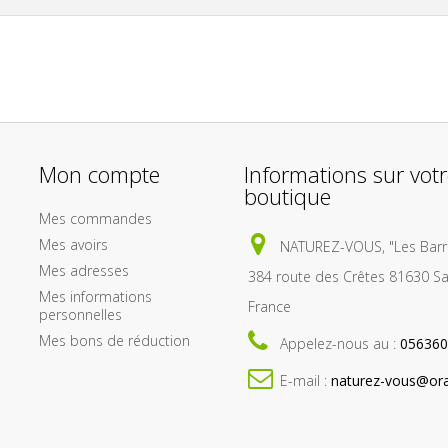
Mon compte
Informations sur vot
boutique
Mes commandes
Mes avoirs
NATUREZ-VOUS, "Les Barri
Mes adresses
384 route des Crêtes 81630 Sa
Mes informations
France
personnelles
Mes bons de réduction
Appelez-nous au :
056360
E-mail :
naturez-vous@ora