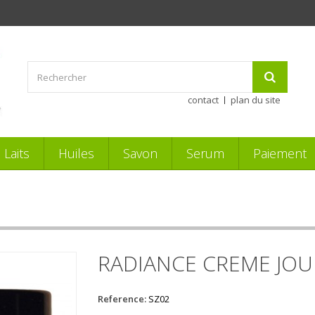
contact
plan du site
Laits
Huiles
Savon
Serum
Paiement
RADIANCE CREME JOU
Reference:
SZ02