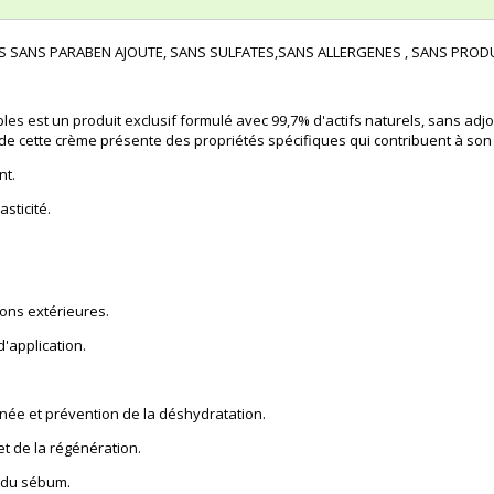
S SANS PARABEN AJOUTE, SANS SULFATES,SANS ALLERGENES , SANS PROD
s est un produit exclusif formulé avec 99,7% d'actifs naturels, sans adjo
e cette crème présente des propriétés spécifiques qui contribuent à son eff
nt.
sticité.
ions extérieures.
d'application.
anée et prévention de la déshydratation.
 et de la régénération.
n du sébum.