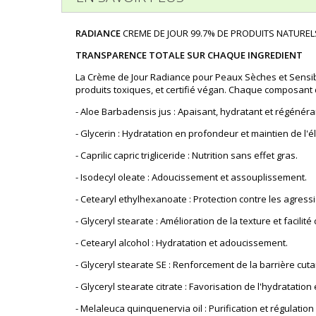
RADIANCE
CREME DE JOUR 99.7% DE PRODUITS NATUREL
TRANSPARENCE TOTALE SUR CHAQUE INGREDIENT
La Crème de Jour Radiance pour Peaux Sèches et Sensible
produits toxiques, et certifié végan. Chaque composant d
- Aloe Barbadensis jus : Apaisant, hydratant et régénéra
- Glycerin : Hydratation en profondeur et maintien de l'éla
- Caprilic capric trigliceride : Nutrition sans effet gras.
- Isodecyl oleate : Adoucissement et assouplissement.
- Cetearyl ethylhexanoate : Protection contre les agress
- Glyceryl stearate : Amélioration de la texture et facilité 
- Cetearyl alcohol : Hydratation et adoucissement.
- Glyceryl stearate SE : Renforcement de la barrière cut
- Glyceryl stearate citrate : Favorisation de l'hydratation
- Melaleuca quinquenervia oil : Purification et régulatio