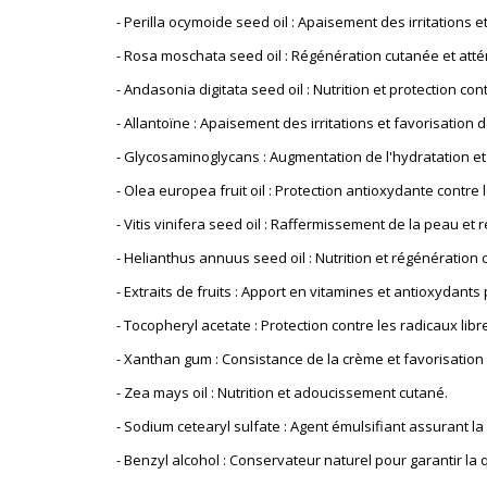
- Perilla ocymoide seed oil : Apaisement des irritations et
- Rosa moschata seed oil : Régénération cutanée et atté
- Andasonia digitata seed oil : Nutrition et protection co
- Allantoïne : Apaisement des irritations et favorisation de
- Glycosaminoglycans : Augmentation de l'hydratation et 
- Olea europea fruit oil : Protection antioxydante contre 
- Vitis vinifera seed oil : Raffermissement de la peau et 
- Helianthus annuus seed oil : Nutrition et régénération
- Extraits de fruits : Apport en vitamines et antioxydants 
- Tocopheryl acetate : Protection contre les radicaux libre
- Xanthan gum : Consistance de la crème et favorisation 
- Zea mays oil : Nutrition et adoucissement cutané.
- Sodium cetearyl sulfate : Agent émulsifiant assurant la 
- Benzyl alcohol : Conservateur naturel pour garantir la q