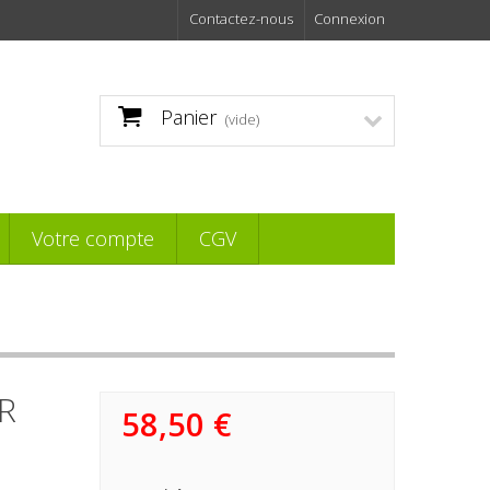
Contactez-nous
Connexion
Panier
(vide)
Votre compte
CGV
R
58,50 €