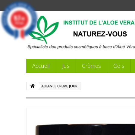
9.7
/10
359 avis
Accueil
Jus
Crèmes
Gels
RADIANCE CREME JOUR