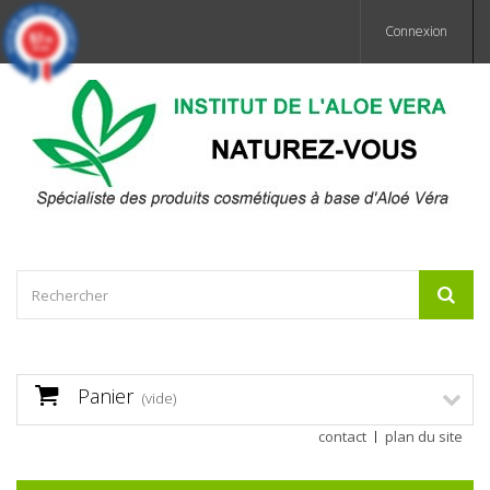
Connexion
9.7
/10
359 avis
Panier
(vide)
contact
plan du site