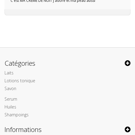
C'est MA CREME DE NUIT j'adore et ma peau aussi
Catégories
Laits
Lotions tonique
Savon
Serum
Huiles
Shampoings
Informations